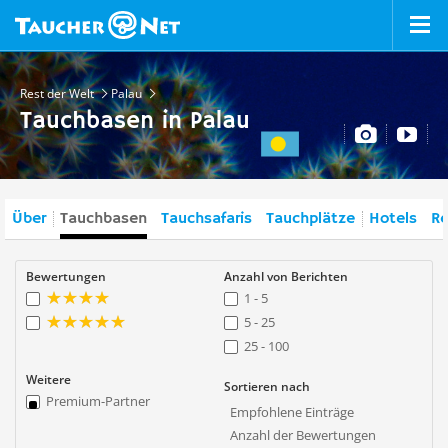
Rest der Welt
Palau
Tauchbasen in Palau
Über
Tauchbasen
Tauchsafaris
Tauchplätze
Hotels
Re
Bewertungen
Anzahl von Berichten
1 - 5
5 - 25
25 - 100
Weitere
Sortieren nach
Premium-Partner
Empfohlene Einträge
Anzahl der Bewertungen