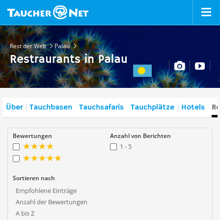
Rest der Welt
Palau
Restraurants in Palau
Über
Tauchbasen
Tauchsafaris
Tauchplätze
Hotels
Re
Bewertungen
Anzahl von Berichten
1 - 5
Sortieren nach
Empfohlene Einträge
Anzahl der Bewertungen
A bis Z