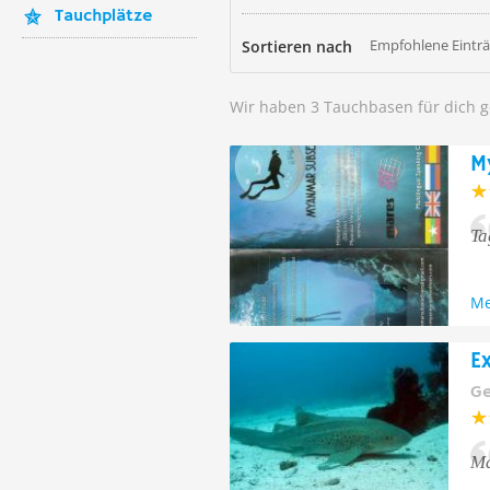
Tauchplätze
Empfohlene Eintr
Sortieren nach
Wir haben 3 Tauchbasen für dich 
M
Ta
Me
E
Ge
Ma