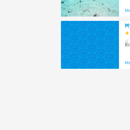
Me
M
Ke
Me