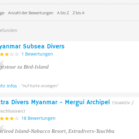
äge
Anzahl der Bewertungen
A bis Z
Z bis A
gefunden
yanmar Subsea Divers
1 Bewertungen
gestour zu Bird-Island
hr Infos
"Auf Karte anzeigen"
xtra Divers Myanmar - Mergui Archipel
(Inaktiv /
schlossen)
18 Bewertungen
cleod Island-Nabucco Resort, Extradivers-Tauchba