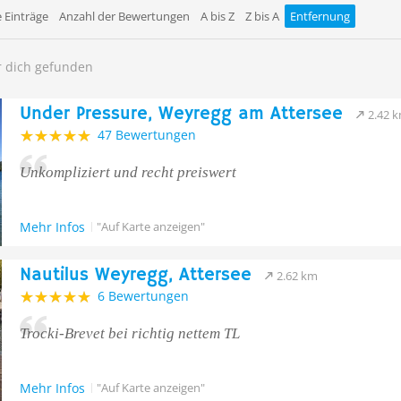
 Einträge
Anzahl der Bewertungen
A bis Z
Z bis A
Entfernung
r dich gefunden
Under Pressure, Weyregg am Attersee
2.42 
47 Bewertungen
Unkompliziert und recht preiswert
Mehr Infos
"Auf Karte anzeigen"
Nautilus Weyregg, Attersee
2.62 km
6 Bewertungen
Trocki-Brevet bei richtig nettem TL
Mehr Infos
"Auf Karte anzeigen"