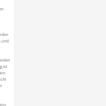
 m
erden
t,und
s
ründen
,ist
ein
scht
bt
also