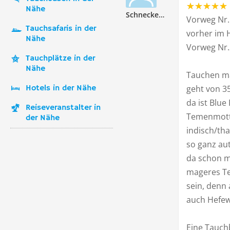
Nähe
Schneckenkrauler
Vorweg Nr.1
Tauchsafaris in der
vorher im 
Nähe
Vorweg Nr.
Tauchplätze in der
Nähe
Tauchen ma
Hotels in der Nähe
geht von 35
da ist Blu
Reiseveranstalter in
Temenmotto
der Nähe
indisch/th
so ganz au
da schon m
mageres Te
sein, denn a
auch Hefew
Eine Tauchb