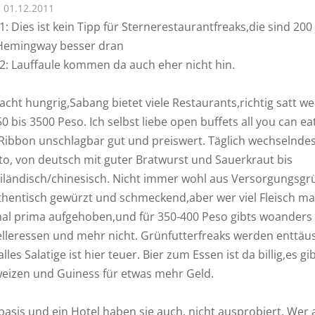
01.12.2011
: Dies ist kein Tipp für Sternerestaurantfreaks,die sind 200
Hemingway besser dran
2: Lauffaule kommen da auch eher nicht hin.
cht hungrig,Sabang bietet viele Restaurants,richtig satt w
0 bis 3500 Peso. Ich selbst liebe open buffets all you can ea
e Ribbon unschlagbar gut und preiswert. Täglich wechselnde
, von deutsch mit guter Bratwurst und Sauerkraut bis
ailändisch/chinesisch. Nicht immer wohl aus Versorgungsg
thentisch gewürzt und schmeckend,aber wer viel Fleisch mag
al prima aufgehoben,und für 350-400 Peso gibts woanders 
lleressen und mehr nicht. Grünfutterfreaks werden enttäu
lles Salatige ist hier teuer. Bier zum Essen ist da billig,es gi
eizen und Guiness für etwas mehr Geld.
asis und ein Hotel haben sie auch, nicht ausprobiert. Wer 