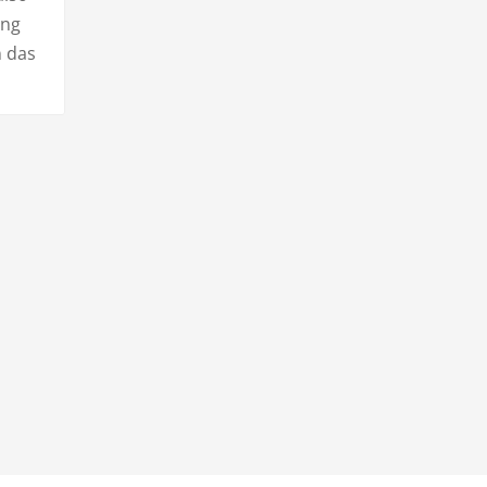
ang
n das