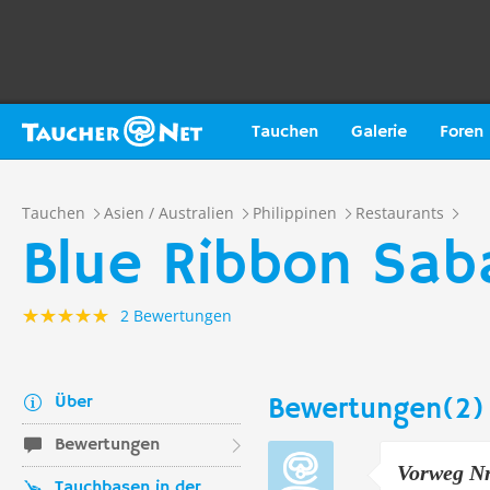
Tauchen
Galerie
Foren
Tauchen
Asien / Australien
Philippinen
Restaurants
Blue Ribbon Sab
2 Bewertungen
Über
Bewertungen(2)
Bewertungen
Vorweg Nr.
Tauchbasen in der