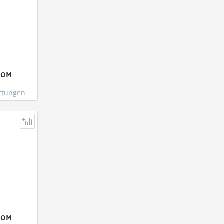
00M
rtungen
00M