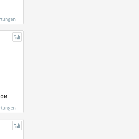
rtungen
00M
rtungen