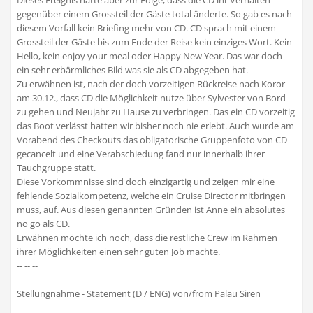
Dieses Ereignis hatte aber zur Folge, dass die CD ihr Verhalten
gegenüber einem Grossteil der Gäste total änderte. So gab es nach
diesem Vorfall kein Briefing mehr von CD. CD sprach mit einem
Grossteil der Gäste bis zum Ende der Reise kein einziges Wort. Kein
Hello, kein enjoy your meal oder Happy New Year. Das war doch
ein sehr erbärmliches Bild was sie als CD abgegeben hat.
Zu erwähnen ist, nach der doch vorzeitigen Rückreise nach Koror
am 30.12., dass CD die Möglichkeit nutze über Sylvester von Bord
zu gehen und Neujahr zu Hause zu verbringen. Das ein CD vorzeitig
das Boot verlässt hatten wir bisher noch nie erlebt. Auch wurde am
Vorabend des Checkouts das obligatorische Gruppenfoto von CD
gecancelt und eine Verabschiedung fand nur innerhalb ihrer
Tauchgruppe statt.
Diese Vorkommnisse sind doch einzigartig und zeigen mir eine
fehlende Sozialkompetenz, welche ein Cruise Director mitbringen
muss, auf. Aus diesen genannten Gründen ist Anne ein absolutes
no go als CD.
Erwähnen möchte ich noch, dass die restliche Crew im Rahmen
ihrer Möglichkeiten einen sehr guten Job machte.
-- -- --
Stellungnahme - Statement (D / ENG) von/from Palau Siren