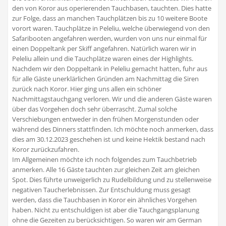
den von Koror aus operierenden Tauchbasen, tauchten. Dies hatte
zur Folge, dass an manchen Tauchplätzen bis zu 10 weitere Boote
vorort waren. Tauchplätze in Peleliu, welche überwiegend von den
Safaribooten angefahren werden, wurden von uns nur einmal für
einen Doppeltank per Skiff angefahren. Natürlich waren wir in
Peleliu allein und die Tauchplätze waren eines der Highlights.
Nachdem wir den Doppeltank in Peleliu gemacht hatten, fuhr aus
für alle Gäste unerklärlichen Gründen am Nachmittag die Siren
zurück nach Koror. Hier ging uns allen ein schöner
Nachmittagstauchgang verloren. Wir und die anderen Gäste waren
über das Vorgehen doch sehr überrascht. Zumal solche
Verschiebungen entweder in den frühen Morgenstunden oder
während des Dinners stattfinden. Ich möchte noch anmerken, dass
dies am 30.12.2023 geschehen ist und keine Hektik bestand nach
Koror zurückzufahren.
Im Allgemeinen möchte ich noch folgendes zum Tauchbetrieb
anmerken. Alle 16 Gäste tauchten zur gleichen Zeit am gleichen
Spot. Dies führte unweigerlich zu Rudelbildung und zu stellenweise
negativen Taucherlebnissen. Zur Entschuldung muss gesagt
werden, dass die Tauchbasen in Koror ein ähnliches Vorgehen
haben. Nicht zu entschuldigen ist aber die Tauchgangsplanung
ohne die Gezeiten zu berücksichtigen. So waren wir am German