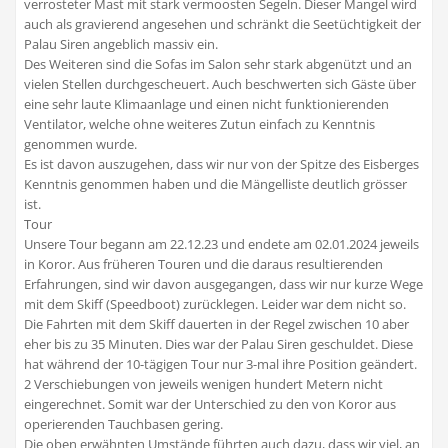
verrosteter Mast mit stark vermoosten Segeln. Dieser Mangel wird
auch als gravierend angesehen und schränkt die Seetüchtigkeit der
Palau Siren angeblich massiv ein.
Des Weiteren sind die Sofas im Salon sehr stark abgenützt und an
vielen Stellen durchgescheuert. Auch beschwerten sich Gäste über
eine sehr laute Klimaanlage und einen nicht funktionierenden
Ventilator, welche ohne weiteres Zutun einfach zu Kenntnis
genommen wurde.
Es ist davon auszugehen, dass wir nur von der Spitze des Eisberges
Kenntnis genommen haben und die Mängelliste deutlich grösser
ist.
Tour
Unsere Tour begann am 22.12.23 und endete am 02.01.2024 jeweils
in Koror. Aus früheren Touren und die daraus resultierenden
Erfahrungen, sind wir davon ausgegangen, dass wir nur kurze Wege
mit dem Skiff (Speedboot) zurücklegen. Leider war dem nicht so.
Die Fahrten mit dem Skiff dauerten in der Regel zwischen 10 aber
eher bis zu 35 Minuten. Dies war der Palau Siren geschuldet. Diese
hat während der 10-tägigen Tour nur 3-mal ihre Position geändert.
2 Verschiebungen von jeweils wenigen hundert Metern nicht
eingerechnet. Somit war der Unterschied zu den von Koror aus
operierenden Tauchbasen gering.
Die oben erwähnten Umstände führten auch dazu, dass wir viel, an