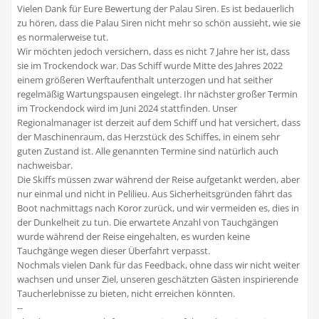
Vielen Dank für Eure Bewertung der Palau Siren. Es ist bedauerlich
zu hören, dass die Palau Siren nicht mehr so schön aussieht, wie sie
es normalerweise tut.
Wir möchten jedoch versichern, dass es nicht 7 Jahre her ist, dass
sie im Trockendock war. Das Schiff wurde Mitte des Jahres 2022
einem größeren Werftaufenthalt unterzogen und hat seither
regelmäßig Wartungspausen eingelegt. Ihr nächster großer Termin
im Trockendock wird im Juni 2024 stattfinden. Unser
Regionalmanager ist derzeit auf dem Schiff und hat versichert, dass
der Maschinenraum, das Herzstück des Schiffes, in einem sehr
guten Zustand ist. Alle genannten Termine sind natürlich auch
nachweisbar.
Die Skiffs müssen zwar während der Reise aufgetankt werden, aber
nur einmal und nicht in Pelilieu. Aus Sicherheitsgründen fährt das
Boot nachmittags nach Koror zurück, und wir vermeiden es, dies in
der Dunkelheit zu tun. Die erwartete Anzahl von Tauchgängen
wurde während der Reise eingehalten, es wurden keine
Tauchgänge wegen dieser Überfahrt verpasst.
Nochmals vielen Dank für das Feedback, ohne dass wir nicht weiter
wachsen und unser Ziel, unseren geschätzten Gästen inspirierende
Taucherlebnisse zu bieten, nicht erreichen könnten.
--