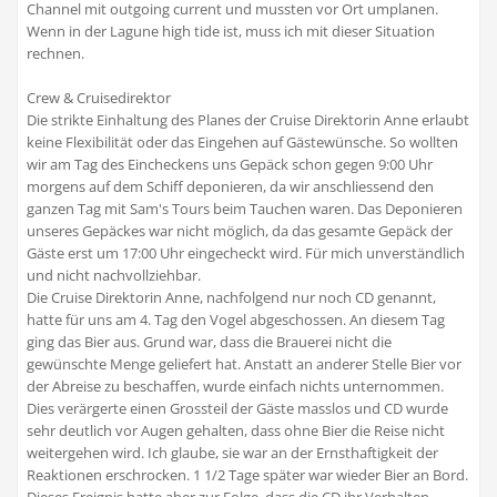
Channel mit outgoing current und mussten vor Ort umplanen.
Wenn in der Lagune high tide ist, muss ich mit dieser Situation
rechnen.
Crew & Cruisedirektor
Die strikte Einhaltung des Planes der Cruise Direktorin Anne erlaubt
keine Flexibilität oder das Eingehen auf Gästewünsche. So wollten
wir am Tag des Eincheckens uns Gepäck schon gegen 9:00 Uhr
morgens auf dem Schiff deponieren, da wir anschliessend den
ganzen Tag mit Sam's Tours beim Tauchen waren. Das Deponieren
unseres Gepäckes war nicht möglich, da das gesamte Gepäck der
Gäste erst um 17:00 Uhr eingecheckt wird. Für mich unverständlich
und nicht nachvollziehbar.
Die Cruise Direktorin Anne, nachfolgend nur noch CD genannt,
hatte für uns am 4. Tag den Vogel abgeschossen. An diesem Tag
ging das Bier aus. Grund war, dass die Brauerei nicht die
gewünschte Menge geliefert hat. Anstatt an anderer Stelle Bier vor
der Abreise zu beschaffen, wurde einfach nichts unternommen.
Dies verärgerte einen Grossteil der Gäste masslos und CD wurde
sehr deutlich vor Augen gehalten, dass ohne Bier die Reise nicht
weitergehen wird. Ich glaube, sie war an der Ernsthaftigkeit der
Reaktionen erschrocken. 1 1/2 Tage später war wieder Bier an Bord.