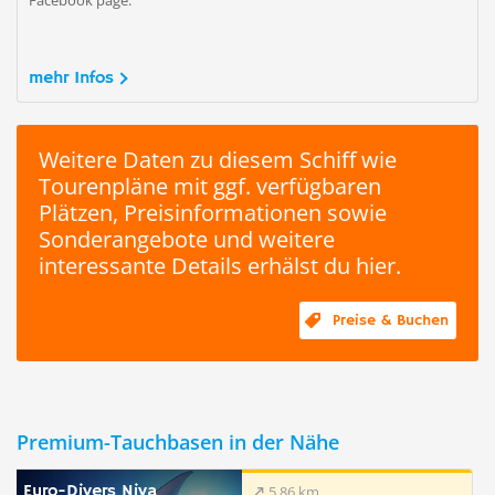
Facebook page:
mehr Infos
Weitere Daten zu diesem Schiff wie
Tourenpläne mit ggf. verfügbaren
Plätzen, Preisinformationen sowie
Sonderangebote und weitere
interessante Details erhälst du hier.
Preise & Buchen
Premium-Tauchbasen in der Nähe
Euro-Divers Niva
5.86 km