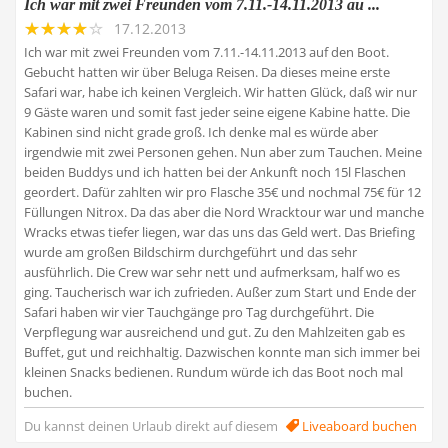
Ich war mit zwei Freunden vom 7.11.-14.11.2013 au ...
17.12.2013
Ich war mit zwei Freunden vom 7.11.-14.11.2013 auf den Boot.
Gebucht hatten wir über Beluga Reisen. Da dieses meine erste
Safari war, habe ich keinen Vergleich. Wir hatten Glück, daß wir nur
9 Gäste waren und somit fast jeder seine eigene Kabine hatte. Die
Kabinen sind nicht grade groß. Ich denke mal es würde aber
irgendwie mit zwei Personen gehen. Nun aber zum Tauchen. Meine
beiden Buddys und ich hatten bei der Ankunft noch 15l Flaschen
geordert. Dafür zahlten wir pro Flasche 35€ und nochmal 75€ für 12
Füllungen Nitrox. Da das aber die Nord Wracktour war und manche
Wracks etwas tiefer liegen, war das uns das Geld wert. Das Briefing
wurde am großen Bildschirm durchgeführt und das sehr
ausführlich. Die Crew war sehr nett und aufmerksam, half wo es
ging. Taucherisch war ich zufrieden. Außer zum Start und Ende der
Safari haben wir vier Tauchgänge pro Tag durchgeführt. Die
Verpflegung war ausreichend und gut. Zu den Mahlzeiten gab es
Buffet, gut und reichhaltig. Dazwischen konnte man sich immer bei
kleinen Snacks bedienen. Rundum würde ich das Boot noch mal
buchen.
Du kannst deinen Urlaub direkt auf diesem
Liveaboard buchen