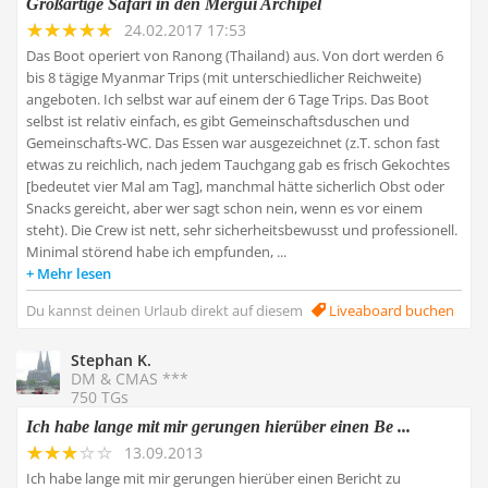
Großartige Safari in den Mergui Archipel
24.02.2017 17:53
Das Boot operiert von Ranong (Thailand) aus. Von dort werden 6
bis 8 tägige Myanmar Trips (mit unterschiedlicher Reichweite)
angeboten. Ich selbst war auf einem der 6 Tage Trips. Das Boot
selbst ist relativ einfach, es gibt Gemeinschaftsduschen und
Gemeinschafts-WC. Das Essen war ausgezeichnet (z.T. schon fast
etwas zu reichlich, nach jedem Tauchgang gab es frisch Gekochtes
[bedeutet vier Mal am Tag], manchmal hätte sicherlich Obst oder
Snacks gereicht, aber wer sagt schon nein, wenn es vor einem
steht). Die Crew ist nett, sehr sicherheitsbewusst und professionell.
Minimal störend habe ich empfunden, ...
Mehr lesen
Du kannst deinen Urlaub direkt auf diesem
Liveaboard buchen
Stephan K.
DM & CMAS ***
750 TGs
Ich habe lange mit mir gerungen hierüber einen Be ...
13.09.2013
Ich habe lange mit mir gerungen hierüber einen Bericht zu