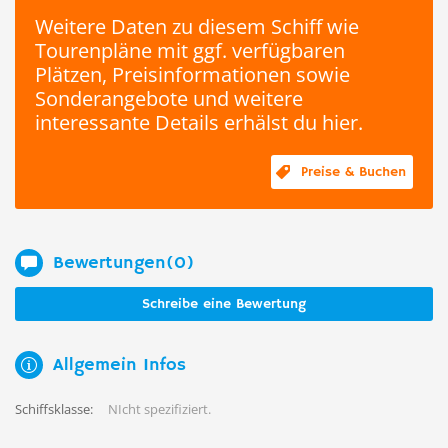
Weitere Daten zu diesem Schiff wie
Tourenpläne mit ggf. verfügbaren
Plätzen, Preisinformationen sowie
Sonderangebote und weitere
interessante Details erhälst du hier.
Preise & Buchen
Bewertungen(0)
Schreibe eine Bewertung
Allgemein Infos
Schiffsklasse:
NIcht spezifiziert.