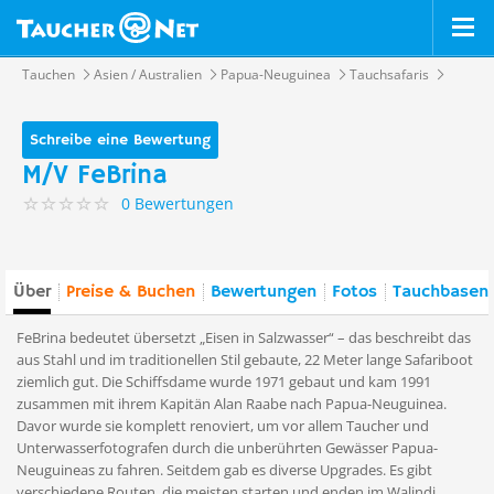
Tauchen
Asien / Australien
Papua-Neuguinea
Tauchsafaris
Schreibe eine Bewertung
M/V FeBrina
0 Bewertungen
Über
Preise & Buchen
Bewertungen
Fotos
Tauchbasen 
FeBrina bedeutet übersetzt „Eisen in Salzwasser“ – das beschreibt das
aus Stahl und im traditionellen Stil gebaute, 22 Meter lange Safariboot
ziemlich gut. Die Schiffsdame wurde 1971 gebaut und kam 1991
zusammen mit ihrem Kapitän Alan Raabe nach Papua-Neuguinea.
Davor wurde sie komplett renoviert, um vor allem Taucher und
Unterwasserfotografen durch die unberührten Gewässer Papua-
Neuguineas zu fahren. Seitdem gab es diverse Upgrades. Es gibt
verschiedene Routen, die meisten starten und enden im Walindi