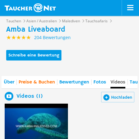
Tauchen
Asien / Australien
Malediven
Tauchsafaris
Amba Liveaboard
204 Bewertungen
Schreibe eine Bewertung
Über
Preise & Buchen
Bewertungen
Fotos
Videos
Tau
Videos (1)
Hochladen