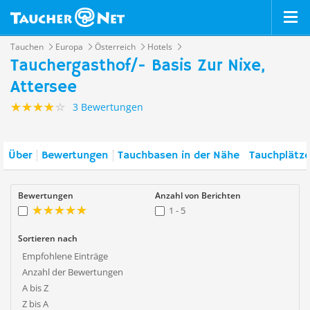
Tauchen
Europa
Österreich
Hotels
Tauchergasthof/- Basis Zur Nixe,
Attersee
3 Bewertungen
Über
Bewertungen
Tauchbasen in der Nähe
Tauchplätze
Bewertungen
Anzahl von Berichten
1 - 5
Sortieren nach
Empfohlene Einträge
Anzahl der Bewertungen
A bis Z
Z bis A