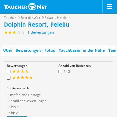
Tauchen
Rest der Welt
Palau
Hotels
Dolphin Resort, Peleliu
1 Bewertungen
Über
Bewertungen
Fotos
Tauchbasen in der Nähe
Tauc
Bewertungen
Anzahl von Berichten
1 - 5
Sortieren nach
Empfohlene Einträge
Anzahl der Bewertungen
A bis Z
Z bis A