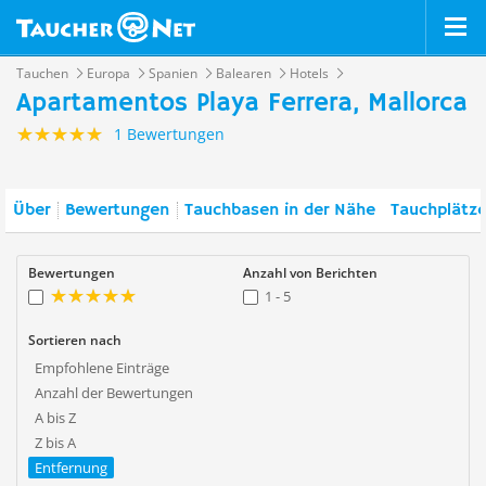
Tauchen
Europa
Spanien
Balearen
Hotels
Apartamentos Playa Ferrera, Mallorca
1 Bewertungen
Über
Bewertungen
Tauchbasen in der Nähe
Tauchplätze
Bewertungen
Anzahl von Berichten
1 - 5
Sortieren nach
Empfohlene Einträge
Anzahl der Bewertungen
A bis Z
Z bis A
Entfernung