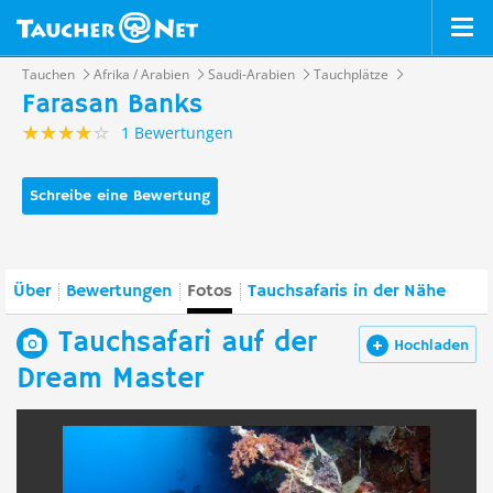
Tauchen
Afrika / Arabien
Saudi-Arabien
Tauchplätze
Farasan Banks
1 Bewertungen
Schreibe eine Bewertung
Über
Bewertungen
Fotos
Tauchsafaris in der Nähe
Tauchsafari auf der
Hochladen
Dream Master