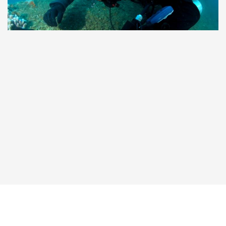
Taucher.Net