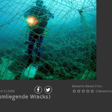
Bewerte dieses Foto
0.12.2008
0 Bewertu





umliegende Wracks)