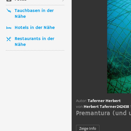
Tauchbasen in der
Nähe
Hotels in der Nähe
Restaurants in der
Nähe
Autor:
Taferner Herbert
von
Herbert Taferner242438
1
Premantura (und 
Zeige Info