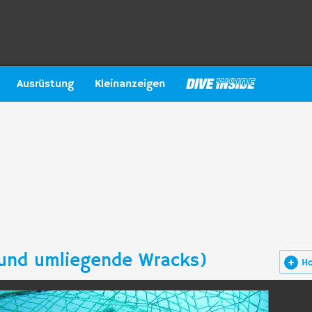
Ausrüstung
Kleinanzeigen
und umliegende Wracks)
H