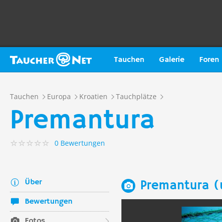
Tauchen
Galerie
Foren
Tauchen
Europa
Kroatien
Tauchplätze
Premantura
0 Bewertungen
Über
Premantura (
Bewertungen
Fotos