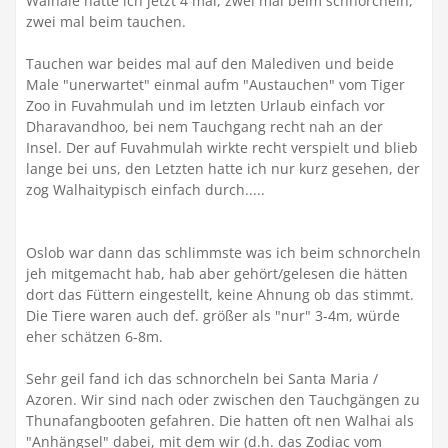
Walhaie hatte ich jetzt 4 mal, zwei mal beim schnorcheln,
zwei mal beim tauchen.
Tauchen war beides mal auf den Malediven und beide
Male "unerwartet" einmal aufm "Austauchen" vom Tiger
Zoo in Fuvahmulah und im letzten Urlaub einfach vor
Dharavandhoo, bei nem Tauchgang recht nah an der
Insel. Der auf Fuvahmulah wirkte recht verspielt und blieb
lange bei uns, den Letzten hatte ich nur kurz gesehen, der
zog Walhaitypisch einfach durch.....
Oslob war dann das schlimmste was ich beim schnorcheln
jeh mitgemacht hab, hab aber gehört/gelesen die hätten
dort das Füttern eingestellt, keine Ahnung ob das stimmt.
Die Tiere waren auch def. größer als "nur" 3-4m, würde
eher schätzen 6-8m.
Sehr geil fand ich das schnorcheln bei Santa Maria /
Azoren. Wir sind nach oder zwischen den Tauchgängen zu
Thunafangbooten gefahren. Die hatten oft nen Walhai als
"Anhängsel" dabei, mit dem wir (d.h. das Zodiac vom