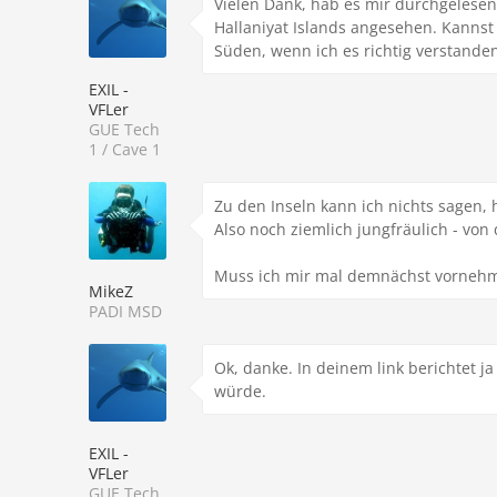
Vielen Dank, hab es mir durchgelesen
Hallaniyat Islands angesehen. Kannst
Süden, wenn ich es richtig verstande
EXIL -
VFLer
GUE Tech
1 / Cave 1
Zu den Inseln kann ich nichts sagen, 
Also noch ziemlich jungfräulich - von
Muss ich mir mal demnächst vorneh
MikeZ
PADI MSD
Ok, danke. In deinem link berichtet j
würde.
EXIL -
VFLer
GUE Tech