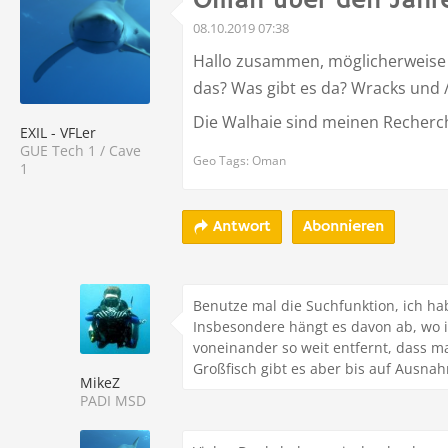
Oman über den Jahr
08.10.2019 07:38
Hallo zusammen, möglicherweise 
das? Was gibt es da? Wracks und 
Die Walhaie sind meinen Recherc
EXIL - VFLer
GUE Tech 1 / Cave
Geo Tags: Oman
1
Abonnieren
Antwort
Benutze mal die Suchfunktion, ich h
Insbesondere hängt es davon ab, wo i
voneinander so weit entfernt, dass m
Großfisch gibt es aber bis auf Ausna
MikeZ
PADI MSD