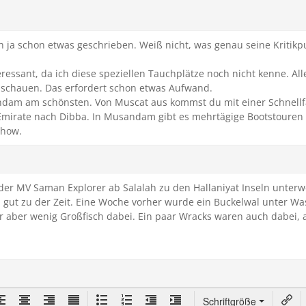
ch ja schon etwas geschrieben. Weiß nicht, was genau seine Kritik
ressant, da ich diese speziellen Tauchplätze noch nicht kenne. Alle
schauen. Das erfordert schon etwas Aufwand.
andam am schönsten. Von Muscat aus kommst du mit einer Schnellfä
Emirate nach Dibba. In Musandam gibt es mehrtägige Bootstouren
Dhow.
 der MV Saman Explorer ab Salalah zu den Hallaniyat Inseln unterwe
 gut zu der Zeit. Eine Woche vorher wurde ein Buckelwal unter Was
aber wenig Großfisch dabei. Ein paar Wracks waren auch dabei, ab
Schriftgröße