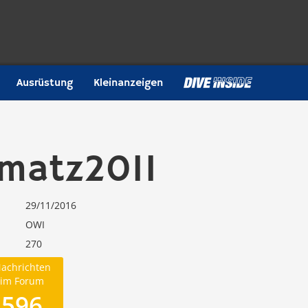
Ausrüstung
Kleinanzeigen
matz2011
29/11/2016
OWI
270
achrichten
im Forum
596