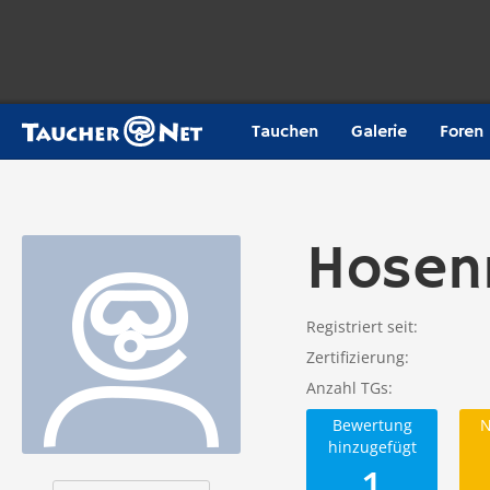
Tauchen
Galerie
Foren
Hosen
Registriert seit
Zertifizierung
Anzahl TGs
Bewertung
N
hinzugefügt
1