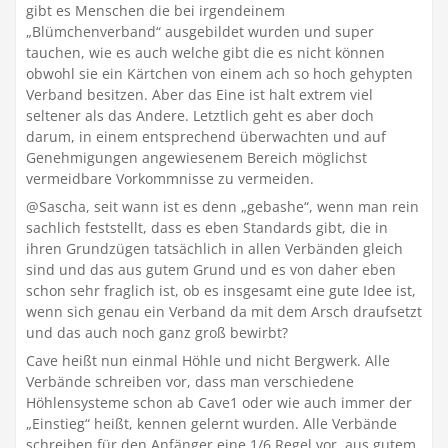
gibt es Menschen die bei irgendeinem
„Blümchenverband“ ausgebildet wurden und super
tauchen, wie es auch welche gibt die es nicht können
obwohl sie ein Kärtchen von einem ach so hoch gehypten
Verband besitzen. Aber das Eine ist halt extrem viel
seltener als das Andere. Letztlich geht es aber doch
darum, in einem entsprechend überwachten und auf
Genehmigungen angewiesenem Bereich möglichst
vermeidbare Vorkommnisse zu vermeiden.
@Sascha, seit wann ist es denn „gebashe“, wenn man rein
sachlich feststellt, dass es eben Standards gibt, die in
ihren Grundzügen tatsächlich in allen Verbänden gleich
sind und das aus gutem Grund und es von daher eben
schon sehr fraglich ist, ob es insgesamt eine gute Idee ist,
wenn sich genau ein Verband da mit dem Arsch draufsetzt
und das auch noch ganz groß bewirbt?
Cave heißt nun einmal Höhle und nicht Bergwerk. Alle
Verbände schreiben vor, dass man verschiedene
Höhlensysteme schon ab Cave1 oder wie auch immer der
„Einstieg“ heißt, kennen gelernt wurden. Alle Verbände
schreiben für den Anfänger eine 1/6 Regel vor, aus gutem