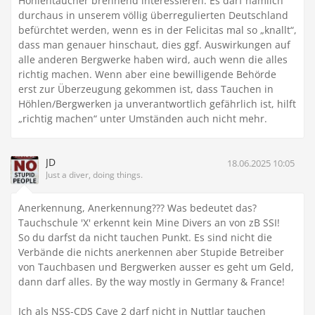
Höhlentaucher brennend interessieren. Es darf nämlich
durchaus in unserem völlig überregulierten Deutschland
befürchtet werden, wenn es in der Felicitas mal so „knallt“,
dass man genauer hinschaut, dies ggf. Auswirkungen auf
alle anderen Bergwerke haben wird, auch wenn die alles
richtig machen. Wenn aber eine bewilligende Behörde
erst zur Überzeugung gekommen ist, dass Tauchen in
Höhlen/Bergwerken ja unverantwortlich gefährlich ist, hilft
„richtig machen“ unter Umständen auch nicht mehr.
JD
18.06.2025 10:05
Just a diver, doing things.
Anerkennung, Anerkennung??? Was bedeutet das?
Tauchschule 'X' erkennt kein Mine Divers an von zB SSI!
So du darfst da nicht tauchen Punkt. Es sind nicht die
Verbände die nichts anerkennen aber Stupide Betreiber
von Tauchbasen und Bergwerken ausser es geht um Geld,
dann darf alles. By the way mostly in Germany & France!
Ich als NSS-CDS Cave 2 darf nicht in Nuttlar tauchen