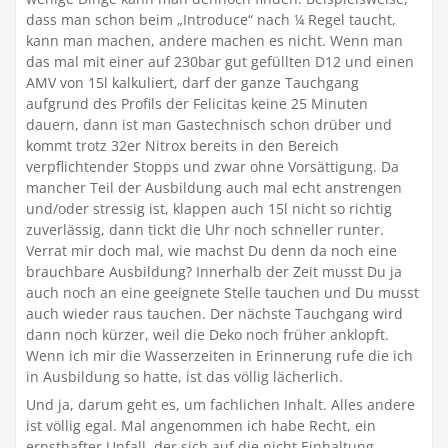
dass man schon beim „Introduce“ nach ¼ Regel taucht,
kann man machen, andere machen es nicht. Wenn man
das mal mit einer auf 230bar gut gefüllten D12 und einen
AMV von 15l kalkuliert, darf der ganze Tauchgang
aufgrund des Profils der Felicitas keine 25 Minuten
dauern, dann ist man Gastechnisch schon drüber und
kommt trotz 32er Nitrox bereits in den Bereich
verpflichtender Stopps und zwar ohne Vorsättigung. Da
mancher Teil der Ausbildung auch mal echt anstrengen
und/oder stressig ist, klappen auch 15l nicht so richtig
zuverlässig, dann tickt die Uhr noch schneller runter.
Verrat mir doch mal, wie machst Du denn da noch eine
brauchbare Ausbildung? Innerhalb der Zeit musst Du ja
auch noch an eine geeignete Stelle tauchen und Du musst
auch wieder raus tauchen. Der nächste Tauchgang wird
dann noch kürzer, weil die Deko noch früher anklopft.
Wenn ich mir die Wasserzeiten in Erinnerung rufe die ich
in Ausbildung so hatte, ist das völlig lächerlich.
Und ja, darum geht es, um fachlichen Inhalt. Alles andere
ist völlig egal. Mal angenommen ich habe Recht, ein
ernsthafter Unfall, der sich auf die nicht Einhaltung