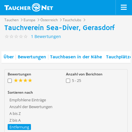
Tauchen
Europa
Österreich
Tauchclubs
Tauchverein Sea-Diver, Gerasdorf
1 Bewertungen
Über
Bewertungen
Tauchbasen in der Nähe
Tauchplätze
Bewertungen
Anzahl von Berichten
5 - 25
Sortieren nach
Empfohlene Einträge
Anzahl der Bewertungen
A bis Z
Z bis A
Entfernung