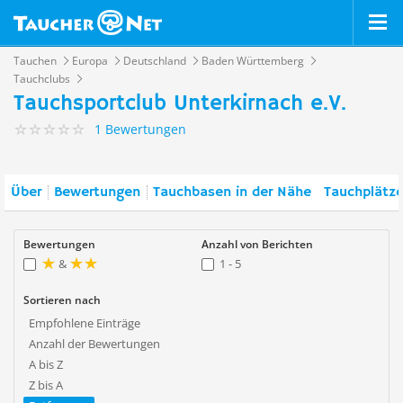
Tauchen
Europa
Deutschland
Baden Württemberg
Tauchclubs
Tauchsportclub Unterkirnach e.V.
1 Bewertungen
Über
Bewertungen
Tauchbasen in der Nähe
Tauchplätze
Bewertungen
Anzahl von Berichten
&
1 - 5
Sortieren nach
Empfohlene Einträge
Anzahl der Bewertungen
A bis Z
Z bis A