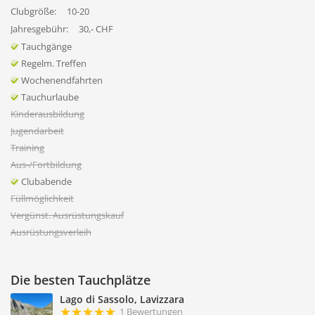
Clubgröße:
10-20
Jahresgebühr:
30,- CHF
Tauchgänge
Regelm. Treffen
Wochenendfahrten
Tauchurlaube
Kinderausbildung
Jugendarbeit
Training
Aus-/Fortbildung
Clubabende
Füllmöglichkeit
Vergünst. Ausrüstungskauf
Ausrüstungsverleih
Die besten Tauchplätze
Lago di Sassolo, Lavizzara
1 Bewertungen