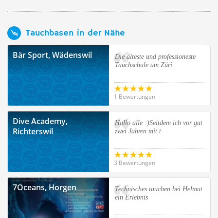
Tauchbasen in der Nähe
Bär Sport, Wädenswil
Die älteste und professioneste
Tauchschule am Züri
1 Bewertungen
Dive Academy,
Hallo alle :)Seitdem ich vor gut
Richterswil
zwei Jahren mit t
3 Bewertungen
7Oceans, Horgen
Technisches tauchen bei Helmut
ein Erlebnis