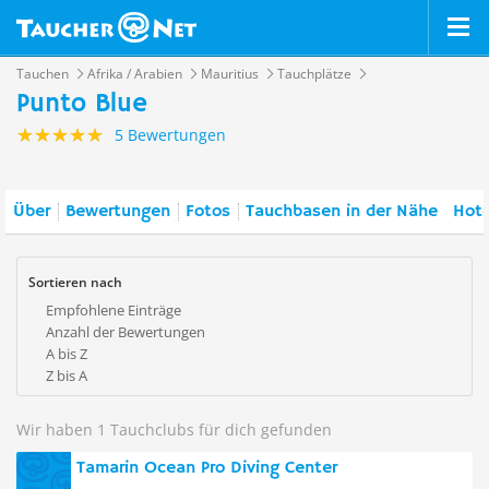
Tauchen
Afrika / Arabien
Mauritius
Tauchplätze
Punto Blue
5 Bewertungen
Über
Bewertungen
Fotos
Tauchbasen in der Nähe
Hote
Sortieren nach
Empfohlene Einträge
Anzahl der Bewertungen
A bis Z
Z bis A
Wir haben 1 Tauchclubs für dich gefunden
Tamarin Ocean Pro Diving Center