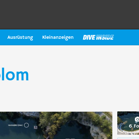
Ausrüstung
Kleinanzeigen
olom
6 Fo