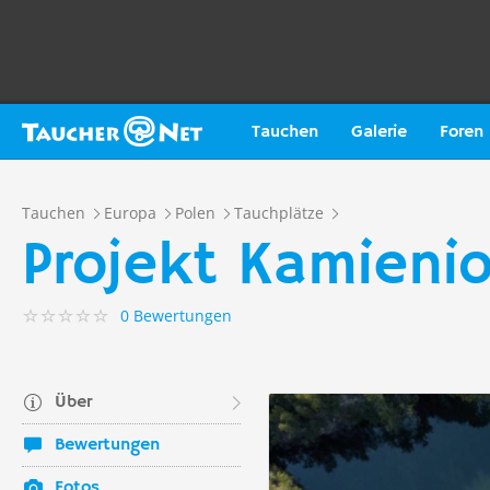
Tauchen
Galerie
Foren
Tauchen
Europa
Polen
Tauchplätze
Projekt Kamieni
0 Bewertungen
Über
Bewertungen
Fotos