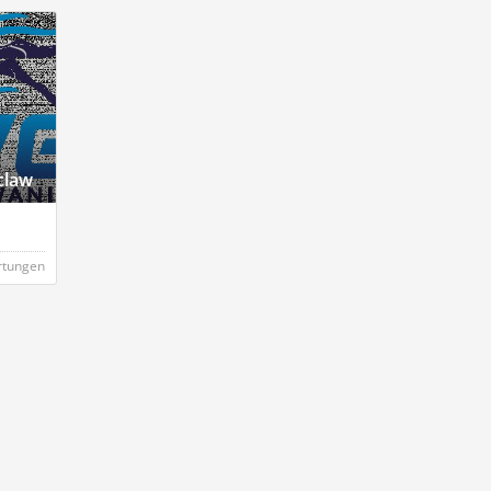
claw
rtungen