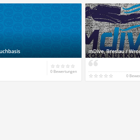
auchbasis
mDive, Breslau / Wro
0 Bewertungen
0 Bewe