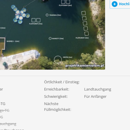
Hochl
Örtlichkeit / Einstieg:
er
Erreichbarkeit:
Landtauchgang
Schwierigkeit:
Für Anfänger
-TG
Nächste
Füllmöglichkeit:
gs-TG
TG
tauchgang