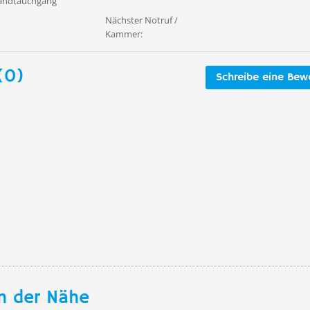
wandtauchgang
Nächster Notruf /
Kammer:
(0)
Schreibe eine Bew
n der Nähe