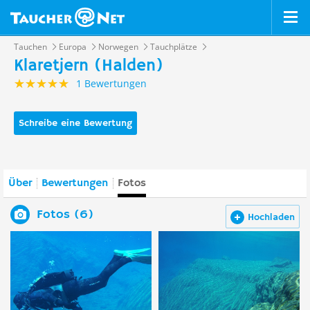
Tauchen
Europa
Norwegen
Tauchplätze
Klaretjern (Halden)
1 Bewertungen
Schreibe eine Bewertung
Über
Bewertungen
Fotos
Fotos (6)
Hochladen