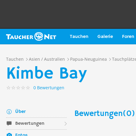
Tauchen
Galerie
Foren
Tauchen
Asien / Australien
Papua-Neuguinea
Tauchplätz
Kimbe Bay
0 Bewertungen
Über
Bewertungen(0)
Bewertungen
Fotos