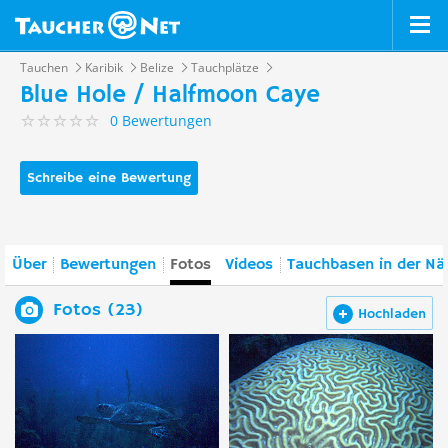
Tauchen
Karibik
Belize
Tauchplätze
Blue Hole / Halfmoon Caye
0 Bewertungen
Schreibe eine Bewertung
Über
Bewertungen
Fotos
Videos
Tauchbasen in der Nä
Fotos (23)
Hochladen