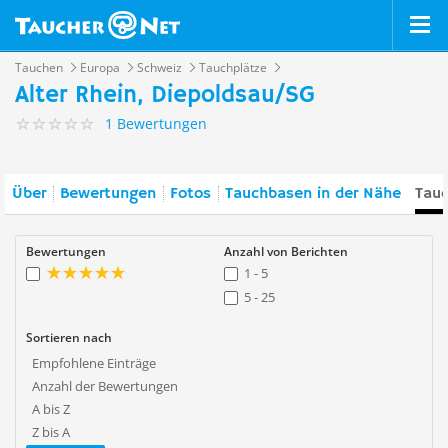
Tauchen
Europa
Schweiz
Tauchplätze
Alter Rhein, Diepoldsau/SG
1 Bewertungen
Über
Bewertungen
Fotos
Tauchbasen in der Nähe
Tauc
Bewertungen
Anzahl von Berichten
1 - 5
5 - 25
Sortieren nach
Empfohlene Einträge
Anzahl der Bewertungen
A bis Z
Z bis A