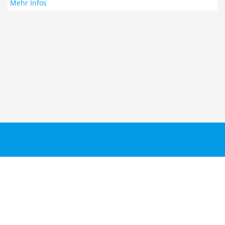
Mehr Infos
Taucher.Net
Reisebericht hinzufügen
Sitemap
Kontakt
Taucher.Net Team
DiveInside Redaktion
Impressum
Datenschutz