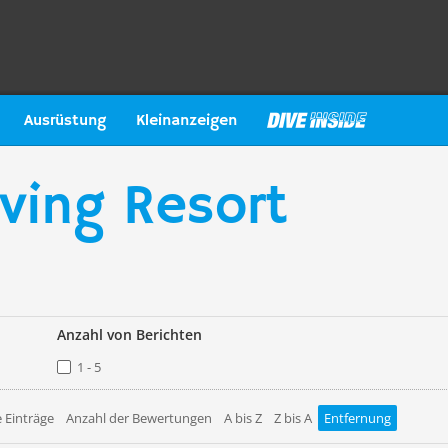
Ausrüstung
Kleinanzeigen
ving Resort
Anzahl von Berichten
1 - 5
 Einträge
Anzahl der Bewertungen
A bis Z
Z bis A
Entfernung