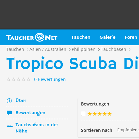
Tauchen
Galerie
Foren
Tauchen
Asien / Australien
Philippinen
Tauchbasen
Tropico Scuba Di
0 Bewertungen
Über
Bewertungen
Bewertungen
Tauchsafaris in der
Empfohlene
Sortieren nach
Nähe