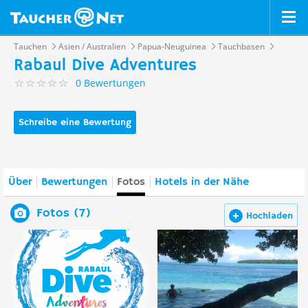
Tauchen
Asien / Australien
Papua-Neuguinea
Tauchbasen
Rabaul Dive Adventures
0 Bewertungen
Schreibe eine Bewertung
Über
Bewertungen
Fotos
Hotels in der Nähe
Fotos (7)
Hochladen