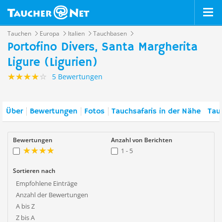
Tauchen
Europa
Italien
Tauchbasen
Portofino Divers, Santa Margherita
Ligure (Ligurien)
5 Bewertungen
Über
Bewertungen
Fotos
Tauchsafaris in der Nähe
Tau
Bewertungen
Anzahl von Berichten
1 - 5
Sortieren nach
Empfohlene Einträge
Anzahl der Bewertungen
A bis Z
Z bis A