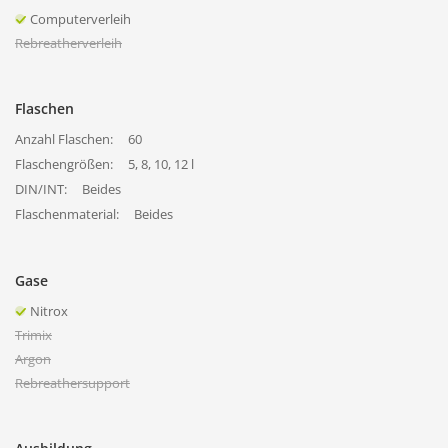
Computerverleih
Rebreatherverleih
Flaschen
Anzahl Flaschen:
60
Flaschengrößen:
5, 8, 10, 12 l
DIN/INT:
Beides
Flaschenmaterial:
Beides
Gase
Nitrox
Trimix
Argon
Rebreathersupport