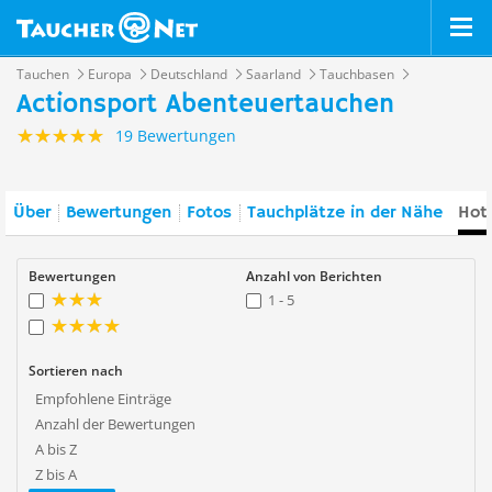
Tauchen
Europa
Deutschland
Saarland
Tauchbasen
Actionsport Abenteuertauchen
19 Bewertungen
Über
Bewertungen
Fotos
Tauchplätze in der Nähe
Hote
Bewertungen
Anzahl von Berichten
1 - 5
Sortieren nach
Empfohlene Einträge
Anzahl der Bewertungen
A bis Z
Z bis A