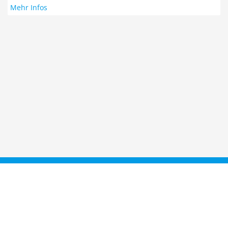
Mehr Infos
Taucher.Net
Reisebericht hinzufügen