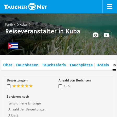
Karibik
Kuba
Reiseveranstalter in Kuba
Über
Tauchbasen
Tauchsafaris
Tauchplätze
Hotels
Re
Bewertungen
Anzahl von Berichten
1 - 5
Sortieren nach
Empfohlene Einträge
Anzahl der Bewertungen
A bis Z