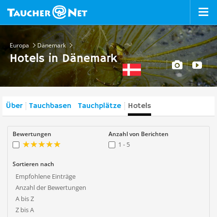
Europa
Dänemark
Hotels in Dänemark
Über
Tauchbasen
Tauchplätze
Hotels
Bewertungen
Anzahl von Berichten
1 - 5
Sortieren nach
Empfohlene Einträge
Anzahl der Bewertungen
A bis Z
Z bis A