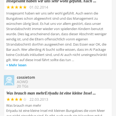
Insegesamt haben wir uns sehr wohl gefühlt. Auch ...
01.02.2014
Insegesamt haben wir uns sehr wohl gefühlt. Auch wenn die
Bungalows schon abgewohnt sind und das Management zu
wünschen übrig lässt. Es hat uns vor allem gestört, dass unser
Strandabschnitt immer wieder von spielenden Kindern benutzt
wurde. Dies lag anscheinend daran, dass dieser Abschnitt weniger
windig ist, und die Eltern offensichtlich vonm eigenen
Strandabschintt dorthin ausgewichen sind. Das Essen war OK, die
Bar auch. Wer allerding AI bucht sollte wissen, dass im AI Package
keine Cocktails inkludiert sind, und AI auch nicht uneingeschränkt
gilt. Wer auf diese Insel fährt sollte das tun ...
Mehr lesen
cossietom
AOWD
20 TGs
Was brauch man mehrEriyadu ist eine kleine Insel ...
22.03.2013
Was brauch man mehr
Eriyadu ist eine kleine Insel mit kleinen Bungalows die vom Meer
aus nicht einsehbar sind. Es gibt auch noch ein Häuschen mit 6