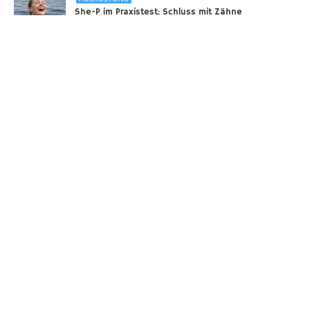
She-P im Praxistest: Schluss mit Zähne
zusammenbeißen bei langen Tauchgängen
31.12.2025
DIVERSES
Sounds of the Ocean
24.11.2025
AUSRÜSTUNG
Scooter – selbstgebaut!
18.11.2025
Taucher.Net
Reisebericht hinzufügen
Sitemap
Kontakt
Taucher.Net Team
DiveInside Redaktion
Impressum
Datenschutz