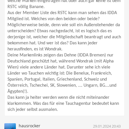
welche Marken eingetragen hat oder auch gar keine ist dem
RSTC völlig Banane.
Aus der Member Liste des RSTC kann man sehen das IDDA
Mitglied ist. Welches von den beiden oder beide?
Möglicherweise beide, denn wie soll ein Außenstehender da
unterscheiden? Etwas nachgedacht, ist es logisch das es
derjenige ist, welcher die Mitgliedschaft beantragt und auch
bekommen hat. Und wer ist das? Das kann jeder
herausfinden, es ist Wondrak.
Deine Markenlinks zeigen das Dehne (IDDA Bremen) nur
Deutschland geschützt hat, während Wondrak (mit Alpha
Wien) viele andere Länder hat. Darunter sehe ich viele
Länder wo Tauchen wichtig ist: Die Benelux, Frankreich,
Spanien, Portugal, Italien, Griechenland, Schweiz und
Österreich, Tschechei, SK, Slowenien, …. Ungarn, BG….und
Ägypten(!).
Das kann ja heiter werden wenn die nicht miteinander
klarkommen. Was das für eine Tauchagentur bedeutet kann
sich jeder selbst ausmalen.
hausrocker
29.01.2024 20:43