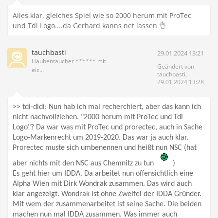
Alles klar, gleiches Spiel wie so 2000 herum mit ProTec
und Tdi Logo....da Gerhard kanns net lassen 👌
tauchbasti
29.01.2024 13:21
Haubentaucher ****** mit
Geändert von
eic...
tauchbasti,
29.01.2024 13:28
>> tdi-didi:
Nun hab ich mal recherchiert, aber das kann ich
nicht nachvollziehen. "
2000 herum mit ProTec und Tdi
Logo"? Da war was mit ProTec und prorectec, auch in Sache
Logo-Markenrecht um 2019-2020. Das war ja auch klar.
Prorectec muste sich umbenennen und heißt nun NSC (hat
aber nichts mit den NSC aus
Chemnitz zu tun
)
Es geht hier um IDDA. Da arbeitet nun offensichtlich eine
Alpha Wien mit Dirk Wondrak zusammen. Das wird auch
klar angezeigt. Wondrak ist ohne Zweifel der IDDA Gründer.
Mit wem der zusammenarbeitet ist seine Sache. Die beiden
machen nun mal IDDA zusammen. Was immer auch