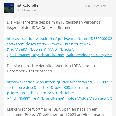
nitroxfüralle
29.01.2024 16:40
darf Tauchen
Die Markenrechte des beim RSTC gelisteten Verbands
liegen bei der IDDA GmbH in Bremen
https://branddb.wipo.int/en/quicksearch/brand/DE500002020
sort=score desc&start=0&rows=30&asStructure=
{"_id":"8a87","boolean":"AND","bricks":
[{"_id":"8a88","key":"brandName","value":"idda","strategy":"
Die Markenrechte der alten Wondrak IDDA sind im
Dezember 2020 erloschen
https://branddb.wipo.int/en/quicksearch/brand/DE500002020
sort=score desc&start=30&rows=30&asStructure=
{"_id":"8a87","boolean":"AND","bricks":
[{"_id":"8a88","key":"brandName","value":"idda","strategy":"
Markenrechte Wortmarke IDDA Spanien hat sich ein
seltsamer Protec CD geischert und 2023 an Hirschmann