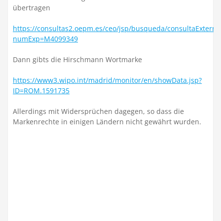
übertragen
https://consultas2.oepm.es/ceo/jsp/busqueda/consultaExterna
numExp=M4099349
Dann gibts die Hirschmann Wortmarke
https://www3.wipo.int/madrid/monitor/en/showData.jsp?
ID=ROM.1591735
Allerdings mit Widersprüchen dagegen, so dass die
Markenrechte in einigen Ländern nicht gewährt wurden.