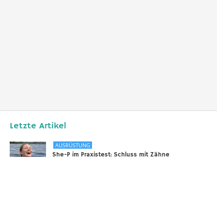
Letzte Artikel
AUSRÜSTUNG
She-P im Praxistest: Schluss mit Zähne
zusammenbeißen bei langen Tauchgängen
31.12.2025
DIVERSES
Sounds of the Ocean
24.11.2025