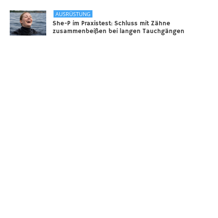
AUSRÜSTUNG
She-P im Praxistest: Schluss mit Zähne
zusammenbeißen bei langen Tauchgängen
31.12.2025
DIVERSES
Sounds of the Ocean
24.11.2025
AUSRÜSTUNG
Scooter – selbstgebaut!
18.11.2025
Taucher.Net
Reisebericht hinzufügen
Sitemap
Kontakt
Taucher.Net Team