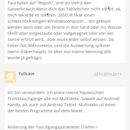
Tauchplan auf "Report", und du siehst den
Gasverbrauch.Wenn dich das Tablettchen nicht stÃ¶rt, ok,
mich wÃ¼rde es stÃ¶ren. 265EUR fÃ¼r einen
schwachbrÃ¼stigen Windowscomputer... der geklaut
werden kann oder am Strand in den Sand oder ins Wasser
fÃ¤llt oder eingestaubt oder vollgeregnet oder von der
Sonne erhitzt wird.. aber muss jeder selbst wissen. Da
lieber das MÃ¤usekino, und die Auswertung spÃ¤ter
(wenn Ã¼berhaupt), ist aber nur meine Meinung (die
wurde ja gefragr).
Fullcave
23.10.2016 20:11
Ich bin verwundert. Ich plane meine hypoxischen
Trimixtauchgänge alle mit Multideko. Sowohl auf Android
Handy, als auch auf Android Tablet. Multideko ist eines
der besten Programme auf dem Markt.
Änderung der Tauchgangsparameter (Tiefen-/