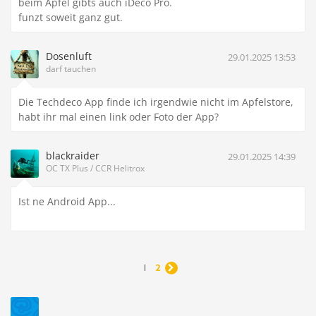
beim Apfel gibts auch iDeco Pro.
funzt soweit ganz gut.
Dosenluft
29.01.2025 13:53
darf tauchen
Die Techdeco App finde ich irgendwie nicht im Apfelstore,
habt ihr mal einen link oder Foto der App?
blackraider
29.01.2025 14:39
OC TX Plus / CCR Helitrox
Ist ne Android App...
1
2
