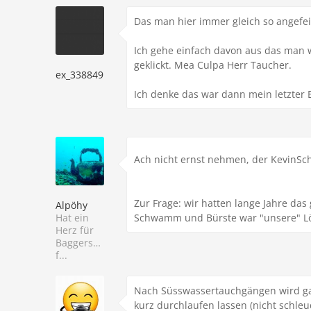
Das man hier immer gleich so angefei
Ich gehe einfach davon aus das man 
geklickt. Mea Culpa Herr Taucher.
ex_338849
Ich denke das war dann mein letzter B
Ach nicht ernst nehmen, der KevinSc
Zur Frage: wir hatten lange Jahre d
Alpöhy
Hat ein
Schwamm und Bürste war "unsere" Lös
Herz für
Baggersee-
f...
Nach Süsswassertauchgängen wird gar
kurz durchlaufen lassen (nicht schleu