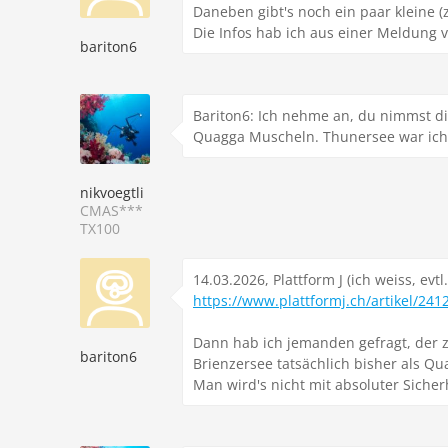
Daneben gibt's noch ein paar kleine (z
Die Infos hab ich aus einer Meldung v
bariton6
Bariton6: Ich nehme an, du nimmst die 
Quagga Muscheln. Thunersee war ich s
nikvoegtli
CMAS***
TX100
14.03.2026, Plattform J (ich weiss, ev
https://www.plattformj.ch/artikel/241
Dann hab ich jemanden gefragt, der zu
bariton6
Brienzersee tatsächlich bisher als Qua
Man wird's nicht mit absoluter Siche