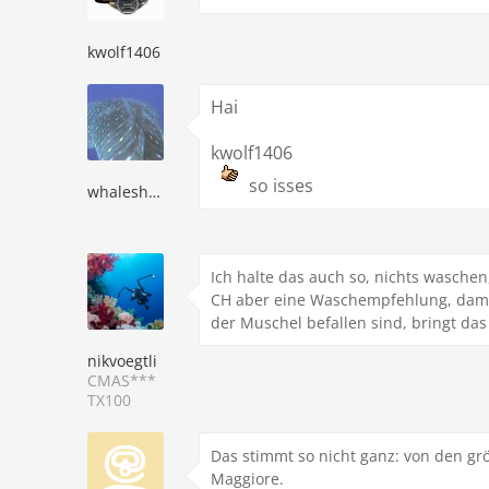
kwolf1406
Hai
kwolf1406
so isses
whaleshark
Ich halte das auch so, nichts waschen
CH aber eine Waschempfehlung, damit
der Muschel befallen sind, bringt das
nikvoegtli
CMAS***
TX100
Das stimmt so nicht ganz: von den gr
Maggiore.