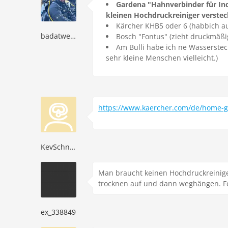
Gardena "Hahnverbinder für In
kleinen Hochdruckreiniger verstec
Kärcher KHB5 oder 6 (habbich auf
badatwelding
Bosch "Fontus" (zieht druckmäßi
Am Bulli habe ich ne Wasserstec
sehr kleine Menschen vielleicht.)
https://www.kaercher.com/de/home-g
KevSchneid
Man braucht keinen Hochdruckreinige
trocknen auf und dann weghängen. Fe
ex_338849