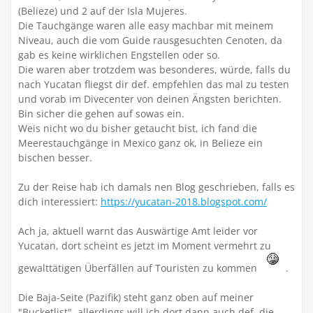
(Belieze) und 2 auf der Isla Mujeres.
Die Tauchgänge waren alle easy machbar mit meinem
Niveau, auch die vom Guide rausgesuchten Cenoten, da
gab es keine wirklichen Engstellen oder so.
Die waren aber trotzdem was besonderes, würde, falls du
nach Yucatan fliegst dir def. empfehlen das mal zu testen
und vorab im Divecenter von deinen Ängsten berichten.
Bin sicher die gehen auf sowas ein.
Weis nicht wo du bisher getaucht bist, ich fand die
Meerestauchgänge in Mexico ganz ok, in Belieze ein
bischen besser.
Zu der Reise hab ich damals nen Blog geschrieben, falls es
dich interessiert:
https://yucatan-2018.blogspot.com/
Ach ja, aktuell warnt das Auswärtige Amt leider vor
Yucatan, dort scheint es jetzt im Moment vermehrt zu
gewalttätigen Überfällen auf Touristen zu kommen
.
Die Baja-Seite (Pazifik) steht ganz oben auf meiner
"Bucketlist", allerdings will ich dort dann auch def. die