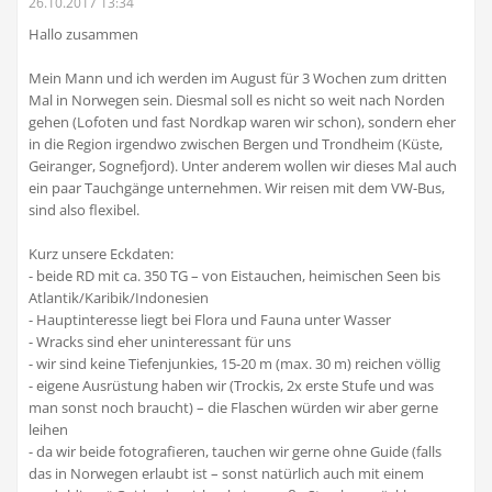
26.10.2017 13:34
Hallo zusammen
Mein Mann und ich werden im August für 3 Wochen zum dritten
Mal in Norwegen sein. Diesmal soll es nicht so weit nach Norden
gehen (Lofoten und fast Nordkap waren wir schon), sondern eher
in die Region irgendwo zwischen Bergen und Trondheim (Küste,
Geiranger, Sognefjord). Unter anderem wollen wir dieses Mal auch
ein paar Tauchgänge unternehmen. Wir reisen mit dem VW-Bus,
sind also flexibel.
Kurz unsere Eckdaten:
- beide RD mit ca. 350 TG – von Eistauchen, heimischen Seen bis
Atlantik/Karibik/Indonesien
- Hauptinteresse liegt bei Flora und Fauna unter Wasser
- Wracks sind eher uninteressant für uns
- wir sind keine Tiefenjunkies, 15-20 m (max. 30 m) reichen völlig
- eigene Ausrüstung haben wir (Trockis, 2x erste Stufe und was
man sonst noch braucht) – die Flaschen würden wir aber gerne
leihen
- da wir beide fotografieren, tauchen wir gerne ohne Guide (falls
das in Norwegen erlaubt ist – sonst natürlich auch mit einem