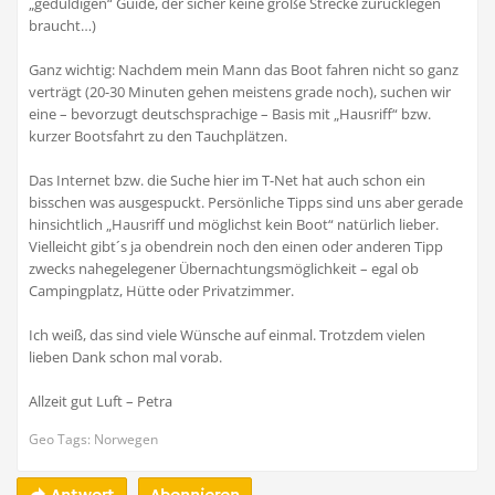
„geduldigen“ Guide, der sicher keine große Strecke zurücklegen
braucht…)
Ganz wichtig: Nachdem mein Mann das Boot fahren nicht so ganz
verträgt (20-30 Minuten gehen meistens grade noch), suchen wir
eine – bevorzugt deutschsprachige – Basis mit „Hausriff“ bzw.
kurzer Bootsfahrt zu den Tauchplätzen.
Das Internet bzw. die Suche hier im T-Net hat auch schon ein
bisschen was ausgespuckt. Persönliche Tipps sind uns aber gerade
hinsichtlich „Hausriff und möglichst kein Boot“ natürlich lieber.
Vielleicht gibt´s ja obendrein noch den einen oder anderen Tipp
zwecks nahegelegener Übernachtungsmöglichkeit – egal ob
Campingplatz, Hütte oder Privatzimmer.
Ich weiß, das sind viele Wünsche auf einmal. Trotzdem vielen
lieben Dank schon mal vorab.
Allzeit gut Luft – Petra
Geo Tags: Norwegen