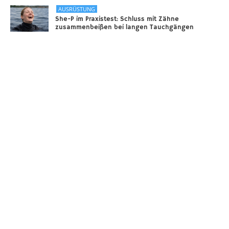
AUSRÜSTUNG
She-P im Praxistest: Schluss mit Zähne
zusammenbeißen bei langen Tauchgängen
31.12.2025
DIVERSES
Sounds of the Ocean
24.11.2025
AUSRÜSTUNG
Scooter – selbstgebaut!
18.11.2025
Taucher.Net
Reisebericht hinzufügen
Sitemap
Kontakt
Taucher.Net Team