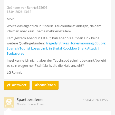
Geändert von Ronnie325691,
15.04.2026 13:12
Moin,
Wollte das eigentlich in "Intern. Tauchunfälle" anlegen, da darf
ich/man aber kein Thema mehr einstellen?
Kam gestern Abend in FB auf, hab aber bis auf den Link keine
weitere Quelle gefunden:
Tragedy Strikes Honeymooning Couple:
Spanish Tourist Loses Limb in Brutal Kooddoo Shark Attack |
Scubaverse
Insel kenne ich nicht, aber der Tauchspot scheint bekannt/beliebt
zu sein wegen ner Fischfabrik, die die Haie anzieht?
LG Ronnie
Abonnieren
Antwort
Spaetberufener
15.04.2026 11:56
Master Scuba Diver