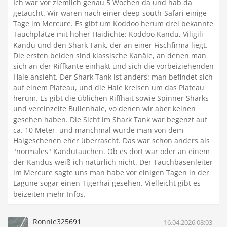
Ich war vor ziemlich genau 5 Wochen da und hab da
getaucht. Wir waren nach einer deep-south-Safari einige
Tage im Mercure. Es gibt um Koddoo herum drei bekannte
Tauchplätze mit hoher Haidichte: Koddoo Kandu, Viligili
Kandu und den Shark Tank, der an einer Fischfirma liegt.
Die ersten beiden sind klassische Kanäle, an denen man
sich an der Riffkante einhakt und sich die vorbeiziehenden
Haie ansieht. Der Shark Tank ist anders: man befindet sich
auf einem Plateau, und die Haie kreisen um das Plateau
herum. Es gibt die üblichen Riffhait sowie Spinner Sharks
und vereinzelte Bullenhaie, vo denen wir aber keinen
gesehen haben. Die Sicht im Shark Tank war begenzt auf
ca. 10 Meter, und manchmal wurde man von dem
Haigeschenen eher überrascht. Das war schon anders als
"normales" Kandutauchen. Ob es dort war oder an einem
der Kandus weiß ich natürlich nicht. Der Tauchbasenleiter
im Mercure sagte uns man habe vor einigen Tagen in der
Lagune sogar einen Tigerhai gesehen. Vielleicht gibt es
beizeiten mehr Infos.
Ronnie325691
16.04.2026 08:03