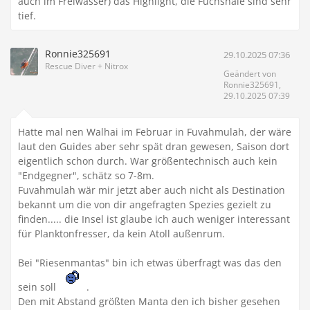
auch im Freiwasser) das Highlight, die Fuchshaie sind sehr
tief.
Ronnie325691
29.10.2025 07:36
Rescue Diver + Nitrox
Geändert von
Ronnie325691,
29.10.2025 07:39
Hatte mal nen Walhai im Februar in Fuvahmulah, der wäre
laut den Guides aber sehr spät dran gewesen, Saison dort
eigentlich schon durch. War größentechnisch auch kein
"Endgegner", schätz so 7-8m.
Fuvahmulah wär mir jetzt aber auch nicht als Destination
bekannt um die von dir angefragten Spezies gezielt zu
finden..... die Insel ist glaube ich auch weniger interessant
für Planktonfresser, da kein Atoll außenrum.
Bei "Riesenmantas" bin ich etwas überfragt was das den
sein soll
.
Den mit Abstand größten Manta den ich bisher gesehen