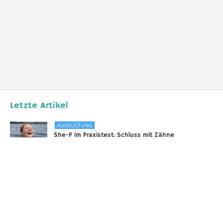
Letzte Artikel
AUSRÜSTUNG
She-P im Praxistest: Schluss mit Zähne
zusammenbeißen bei langen Tauchgängen
31.12.2025
DIVERSES
Sounds of the Ocean
24.11.2025
AUSRÜSTUNG
Scooter – selbstgebaut!