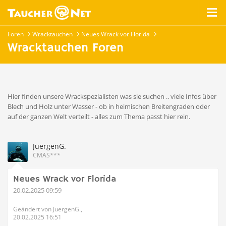
Foren
Wracktauchen
Neues Wrack vor Florida
Wracktauchen Foren
Hier finden unsere Wrackspezialisten was sie suchen .. viele Infos über
Blech und Holz unter Wasser - ob in heimischen Breitengraden oder
auf der ganzen Welt verteilt - alles zum Thema passt hier rein.
JuergenG.
CMAS***
Neues Wrack vor Florida
20.02.2025 09:59
Geändert von JuergenG.,
20.02.2025 16:51